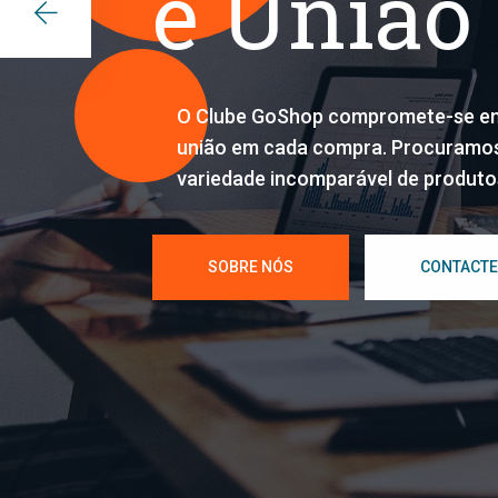
e União
O Clube GoShop compromete-se em 
união em cada compra. Procuramos
variedade incomparável de produtos
SOBRE NÓS
CONTACTE