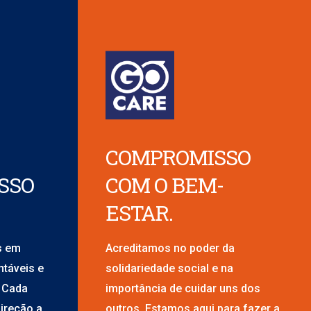
COMPROMISSO
SSO
COM O BEM-
ESTAR.
s em
Acreditamos no poder da
ntáveis e
solidariedade social e na
. Cada
importância de cuidar uns dos
ireção a
outros. Estamos aqui para fazer a