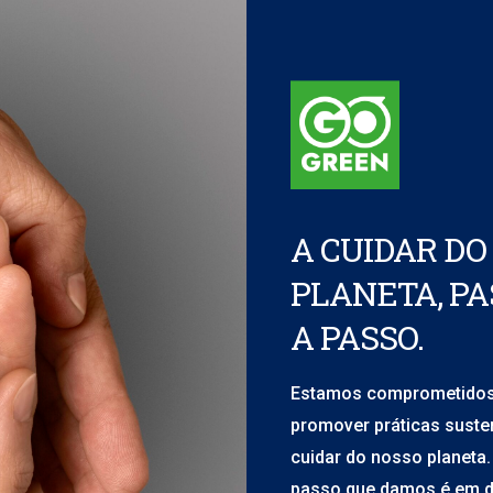
A CUIDAR DO
PLANETA, PA
A PASSO.
Estamos comprometido
promover práticas suste
cuidar do nosso planeta
passo que damos é em d