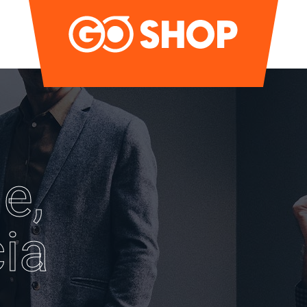
e,
ia