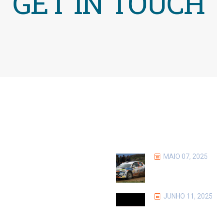
GET IN TOUCH
AIS
NOTÍCIAS
MAIO 07, 2025
GOSHOP NO RAL
TERRAS D’ABOB
JUNHO 11, 2025
KAMOKA: A NOV