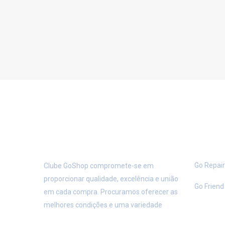
SOBRE NÓS
PORT
Go Repair
Clube GoShop compromete-se em
proporcionar qualidade, excelência e união
Go Friend
em cada compra. Procuramos oferecer as
melhores condições e uma variedade
incomparável de produtos e serviços.